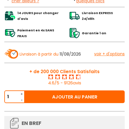
cher ailleurs ?
quelques clics
14 JOURS pour changer
Livraison EXPRESS
d'avis
24/48h
Paiement en 4x SANS
Garantie 1 an
FRAIS
voir + d'options
Livraison à partir du
11/08/2026
+ de 200 000 Clients Satisfaits
4.6/5 - 9126avis
AJOUTER AU PANIER
EN BREF