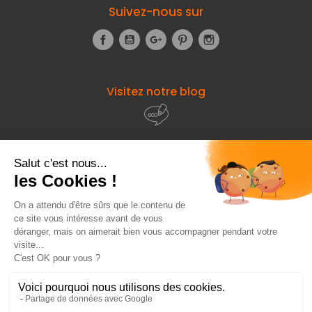
Suivez-nous sur
Facebook
YouTube
Google+
Pinterest
Instagram
Visitez notre blog
À propos de
Fourniresto
Entre vous et nous
HT
45,59 €
Ajouter au panier
Besoin d'aide ?