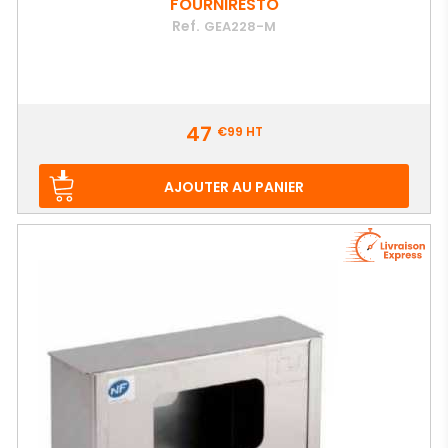
FOURNIRESTO
Ref.
GEA228-M
Prix
47
€99
HT
AJOUTER AU PANIER