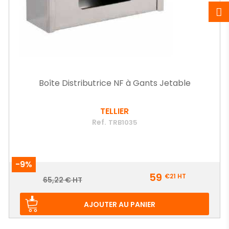
Boîte Distributrice NF à Gants Jetable
TELLIER
Ref.
TRB1035
-9%
Prix
59
€21
HT
Prix
65,22 € HT
de
base
AJOUTER AU PANIER