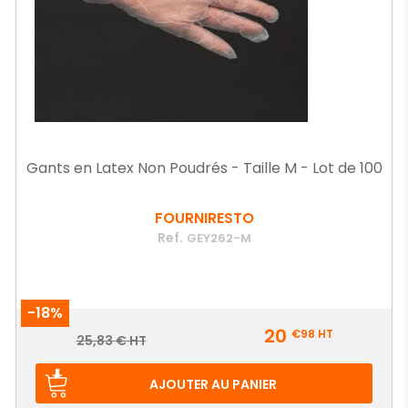
Gants en Latex Non Poudrés - Taille M - Lot de 100
FOURNIRESTO
Ref.
GEY262-M
-18%
Prix
20
€98
HT
Prix
25,83 € HT
de
base
AJOUTER AU PANIER