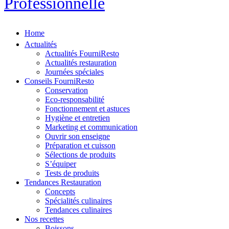
Professionnelle
Home
Actualités
Actualités FourniResto
Actualités restauration
Journées spéciales
Conseils FourniResto
Conservation
Eco-responsabilité
Fonctionnement et astuces
Hygiène et entretien
Marketing et communication
Ouvrir son enseigne
Préparation et cuisson
Sélections de produits
S’équiper
Tests de produits
Tendances Restauration
Concepts
Spécialités culinaires
Tendances culinaires
Nos recettes
Boissons