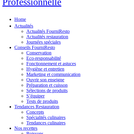
Professionnelle
Home
Actualités
Actualités FourniResto
Actualités restauration
Journées spéciales
Conseils FourniResto
Conservation
Eco-responsabilité
Fonctionnement et astuces
Hygiène et entretien
Marketing et communication
Ouvrir son enseigne
Préparation et cuisson
Sélections de produits
S’équiper
Tests de produits
Tendances Restauration
Concepts
Spécialités culinaires
Tendances culinaires
Nos recettes
Boissons