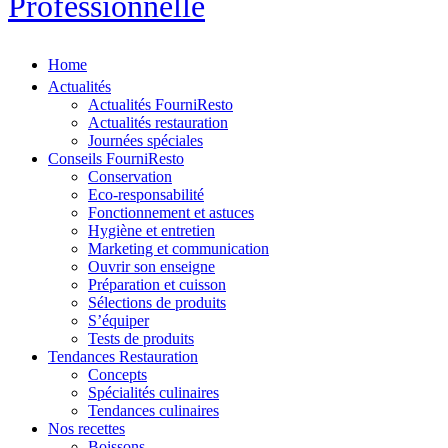
Professionnelle
Home
Actualités
Actualités FourniResto
Actualités restauration
Journées spéciales
Conseils FourniResto
Conservation
Eco-responsabilité
Fonctionnement et astuces
Hygiène et entretien
Marketing et communication
Ouvrir son enseigne
Préparation et cuisson
Sélections de produits
S’équiper
Tests de produits
Tendances Restauration
Concepts
Spécialités culinaires
Tendances culinaires
Nos recettes
Boissons