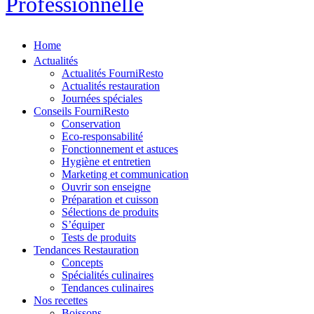
Professionnelle
Home
Actualités
Actualités FourniResto
Actualités restauration
Journées spéciales
Conseils FourniResto
Conservation
Eco-responsabilité
Fonctionnement et astuces
Hygiène et entretien
Marketing et communication
Ouvrir son enseigne
Préparation et cuisson
Sélections de produits
S’équiper
Tests de produits
Tendances Restauration
Concepts
Spécialités culinaires
Tendances culinaires
Nos recettes
Boissons