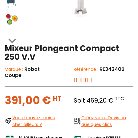

Mixeur Plongeant Compact
250 V.V
Robot-
RE34240B
Marque :
Référence :
Coupe
391,00 €
HT
TTC
Soit 469,20 €
Vous trouvez moins
Créez votre Devis en
cher ailleurs ?
quelques clics
14 JOURS pour changer
Livraison EXPRESS