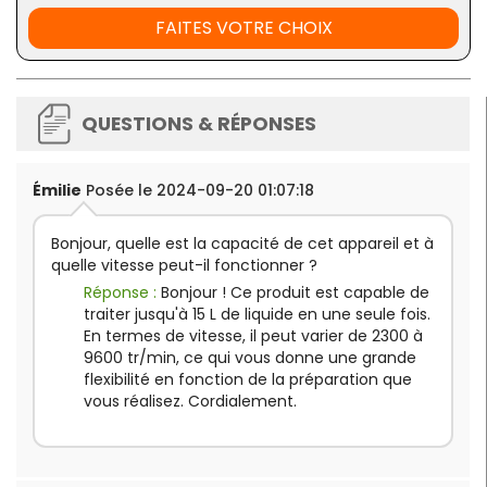
FAITES VOTRE CHOIX
Plus d'informations :
Capacité marmite
: 15 L
QUESTIONS & RÉPONSES
Vitesse
: 2300 à 9600 tr/min
Puissance
: 310 W
Alimentation :
230 V
Dimensions :
L 650 x P 94 mm
Émilie
Posée le 2024-09-20 01:07:18
Poids :
3,9 kg
Bonjour, quelle est la capacité de cet appareil et à
quelle vitesse peut-il fonctionner ?
Réponse :
Bonjour ! Ce produit est capable de
traiter jusqu'à 15 L de liquide en une seule fois.
En termes de vitesse, il peut varier de 2300 à
9600 tr/min, ce qui vous donne une grande
flexibilité en fonction de la préparation que
vous réalisez. Cordialement.