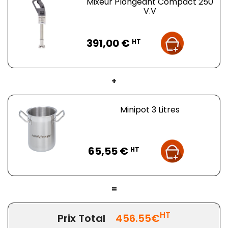
Mixeur Plongeant Compact 250
à 9600 tr/min
grâce au bouton situé sur la poignée.
V.V
Cette poignée est d'ailleurs spécialement étudiée pour
une excellente prise en main et un travail sans fatigue.
Prix
391,00 €
HT
Les accessoires compatibles sont disponibles ici
:
accessoires pour Mixeur Plongeant Robot-Coupe.
+
Minipot 3 Litres
Prix
65,55 €
HT
=
HT
Prix Total
456.55€