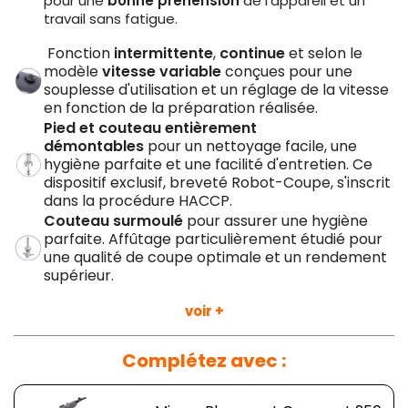
pour une
bonne préhension
de l'appareil et un
travail sans fatigue.
Fonction
intermittente
,
continue
et selon le
modèle
vitesse variable
conçues pour une
souplesse d'utilisation et un réglage de la vitesse
en fonction de la préparation réalisée.
Pied et couteau entièrement
démontables
pour un nettoyage facile, une
hygiène parfaite et une facilité d'entretien. Ce
dispositif exclusif, breveté Robot-Coupe, s'inscrit
dans la procédure HACCP.
Couteau surmoulé
pour assurer une hygiène
parfaite. Affûtage particulièrement étudié pour
une qualité de coupe optimale et un rendement
supérieur.
Ce mixeur plongeant possède un pied d'une
longueur
voir +
de 250 mm
tout en Inox pour une hygiène et une
longévité parfaite. Sa cloche est également en Inox et
Complétez avec :
démontable.
La vitesse de rotation du couteau est variable de
2300