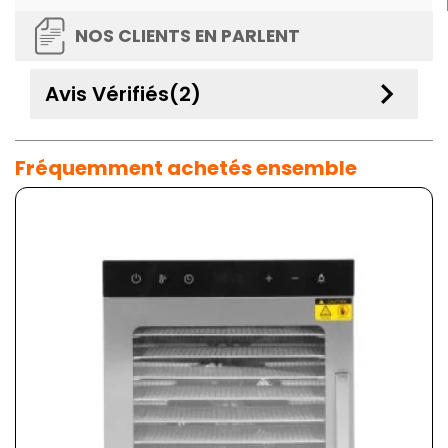
NOS CLIENTS EN PARLENT
keyboard_arrow_down
Avis Vérifiés(2)
Fréquemment achetés ensemble