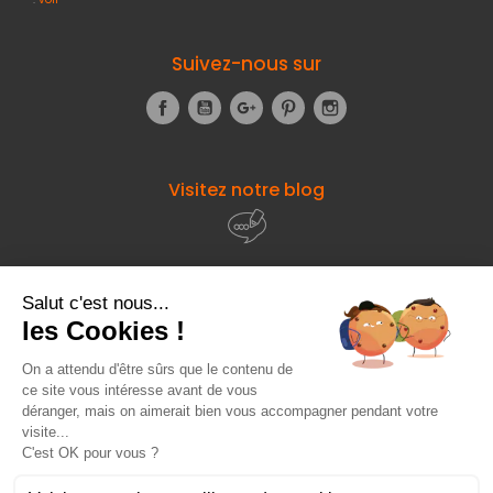
Suivez-nous sur
Facebook
YouTube
Google+
Pinterest
Instagram
Visitez notre blog
À propos de
Fourniresto
Entre vous et nous