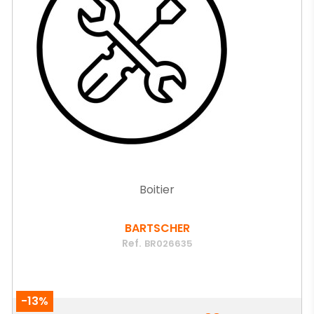
Boitier
BARTSCHER
Ref.
BR026635
-13%
Prix