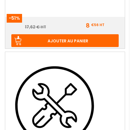
-51%
Prix
8
€56
HT
Prix
17,62 € HT
de
base
AJOUTER AU PANIER