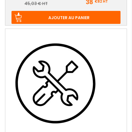
38
€82
HT
Prix
45,03 € HT
de
base
AJOUTER AU PANIER