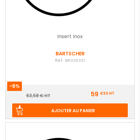
Insert Inox
BARTSCHER
Ref.
BR025331
-6%
Prix
59
€30
HT
Prix
63,58 € HT
de
base
AJOUTER AU PANIER