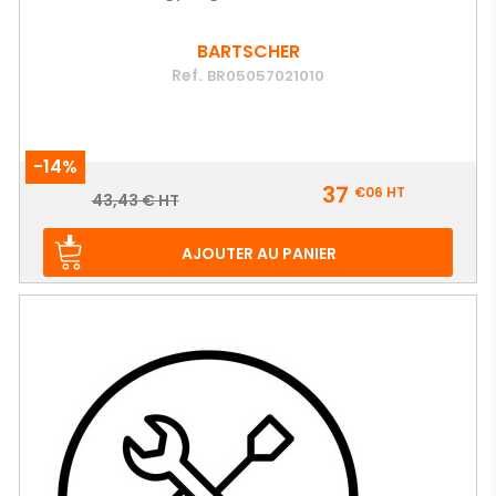
BARTSCHER
Ref.
BR05057021010
-14%
Prix
37
€06
HT
Prix
43,43 € HT
de
base
AJOUTER AU PANIER