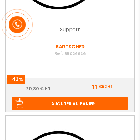
Support
BARTSCHER
Ref.
BR026636
-43%
Prix
11
€52
HT
Prix
20,30 € HT
de
base
AJOUTER AU PANIER