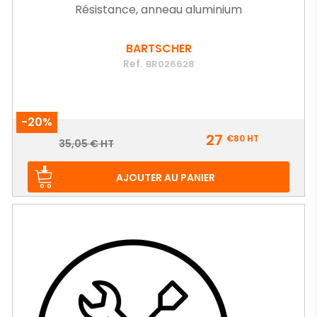
Résistance, anneau aluminium
BARTSCHER
Ref.
BR026628
-20%
Prix
27
€80
HT
Prix
35,05 € HT
de
base
AJOUTER AU PANIER