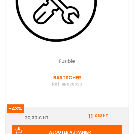
Fusible
BARTSCHER
Ref.
BR026633
-43%
Prix
11
€52
HT
Prix
20,30 € HT
de
base
AJOUTER AU PANIER