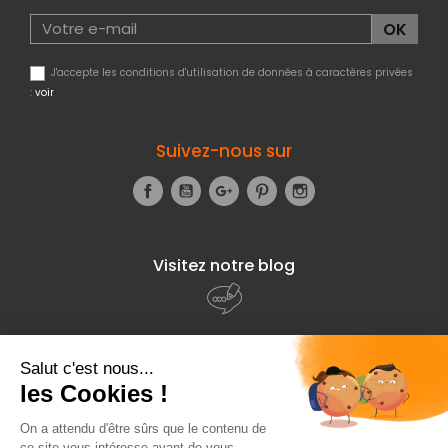
J'accepte les conditions d'utilisation de données à caractères privées
:
voir
Suivez-nous sur
Facebook
YouTube
Google+
Pinterest
Instagram
Visitez notre blog
À propos de
Fourniresto