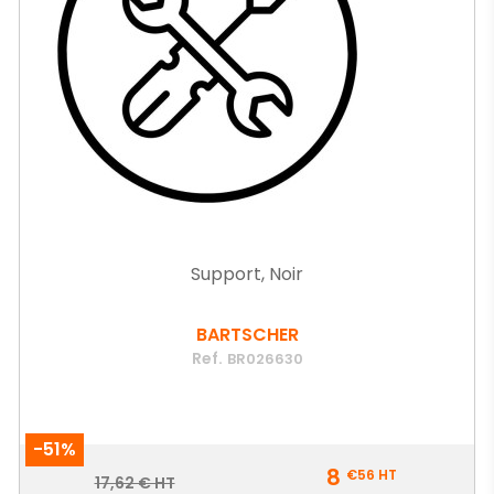
Support, Noir
BARTSCHER
Ref.
BR026630
-51%
Prix
8
€56
HT
Prix
17,62 € HT