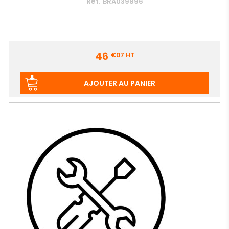
Ref.
BRA039896
Prix
46
€07
HT
AJOUTER AU PANIER