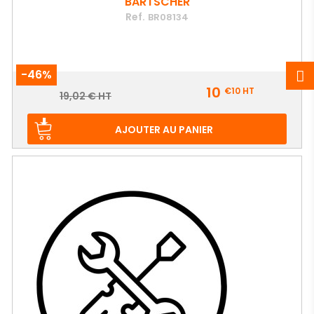
BARTSCHER
Ref.
BR08134
-46%
Prix
10
€10
HT
Prix
19,02 € HT
de
base
AJOUTER AU PANIER