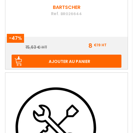
BARTSCHER
Ref.
BR026644
-47%
Prix
8
€19
HT
Prix
15,63 € HT
de
base
AJOUTER AU PANIER