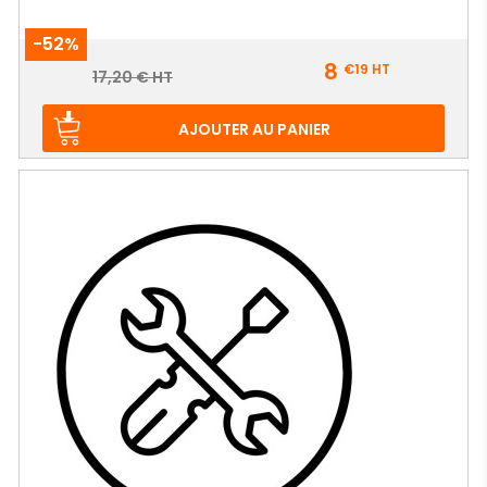
-52%
Prix
8
€19
HT
Prix
17,20 € HT
de
base
AJOUTER AU PANIER