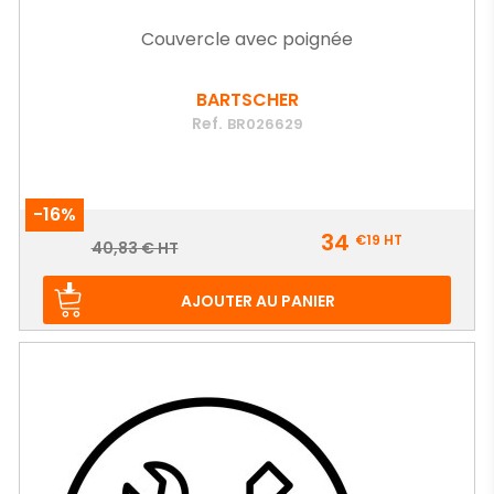
Couvercle avec poignée
BARTSCHER
Ref.
BR026629
-16%
Prix
34
€19
HT
Prix
40,83 € HT
de
base
AJOUTER AU PANIER