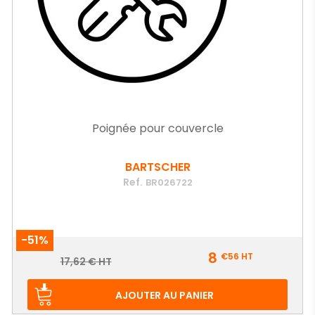
Poignée pour couvercle
BARTSCHER
Ref.
BR026722
-51%
Prix
8
€56
HT
Prix
17,62 € HT
de
base
AJOUTER AU PANIER