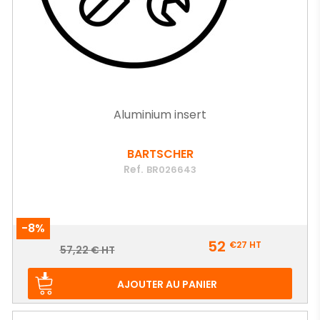
Aluminium insert
BARTSCHER
Ref.
BR026643
-8%
Prix
52
€27
HT
Prix
57,22 € HT
de
base
AJOUTER AU PANIER