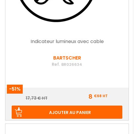
Indicateur lumineux avec cable
BARTSCHER
Ref.
BR026634
-51%
Prix
8
€68
HT
Prix
17,73 € HT
de
base
AJOUTER AU PANIER