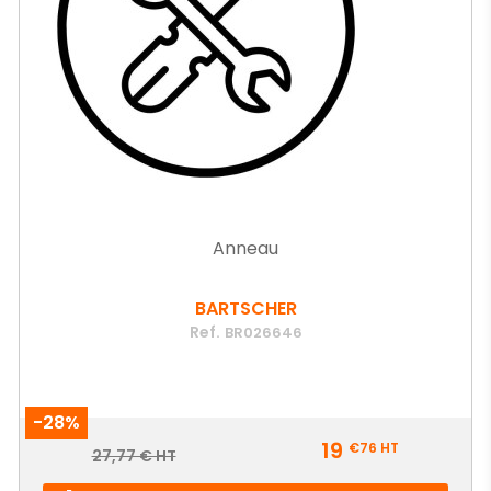
Anneau
BARTSCHER
Ref.
BR026646
-28%
Prix
19
€76
HT
Prix
27,77 € HT
de