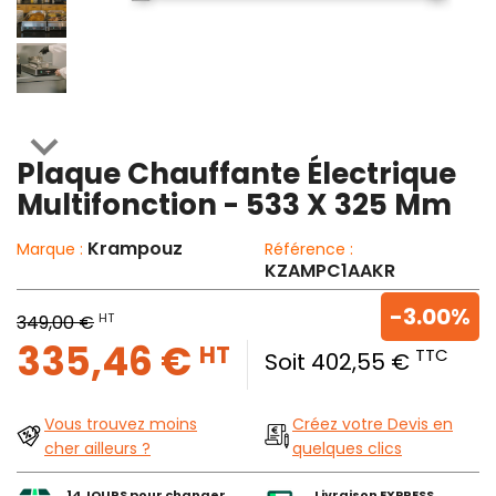

Plaque Chauffante Électrique
Multifonction - 533 X 325 Mm
Krampouz
Marque :
Référence :
KZAMPC1AAKR
-3.00%
HT
349,00 €
335,46 €
HT
TTC
Soit 402,55 €
Vous trouvez moins
Créez votre Devis en
cher ailleurs ?
quelques clics
14 JOURS pour changer
Livraison EXPRESS