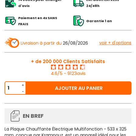
d'avis
24/48h
Paiement en 4x SANS
Garantie 1 an
FRAIS
voir + d'options
Livraison à partir du
26/08/2026
+ de 200 000 Clients Satisfaits
4.6/5 - 9123avis
AJOUTER AU PANIER
EN BREF
La Plaque Chauffante Électrique Multifonction - 533 x 325
mm, conçue par Krampouz, est un appareil idéal pour les