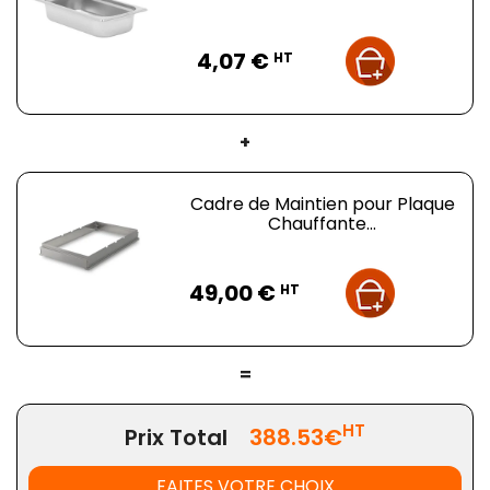
En somme, la Plaque Chauffante Électrique
Prix
Multifonction Krampouz incarne une solution parfaite
4,07 €
HT
pour les professionnels à la recherche d'une
performance fiable et polyvalente, essentielle pour une
cuisine de haute qualité et efficace.
+
Cadre de Maintien pour Plaque
Chauffante...
Prix
49,00 €
HT
=
HT
Prix Total
388.53€
FAITES VOTRE CHOIX