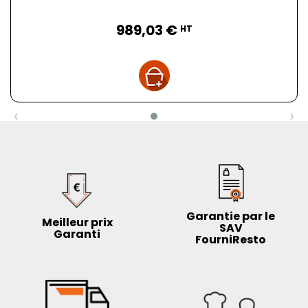
Prix
989,03 €
HT
‹
›
Garantie par le
Meilleur prix
SAV
Garanti
FourniResto