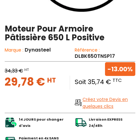
Moteur Pour Armoire
Pâtissière 650 L Positive
Dynasteel
Marque :
Référence :
DLBK650TNSP17
-13.00%
HT
34,33 €
29,78 €
HT
TTC
Soit 35,74 €
Créez votre Devis en
quelques clics
14 JOURS pour changer
Livraison EXPRESS
d'avis
24/48h
Paiement en 4x SANS