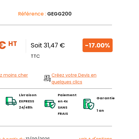
Référence :
GEGG200
 €
HT
Soit 31,47 €
-17.00%
TTC
z moins cher
Créez votre Devis en
quelques clics
Livraison
Paiement
Garantie
EXPRESS
en 4x
24/48h
SANS
1 an
FRAIS