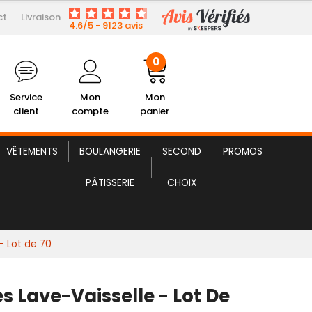
ct
Livraison
26,23 € HT
Tablettes Lave-vaisselle
4.6/5 - 9123 avis
0
Service
Mon
Mon
client
compte
panier
VÊTEMENTS
BOULANGERIE
SECOND
PROMOS
PÂTISSERIE
CHOIX
- Lot de 70
s Lave-Vaisselle - Lot De