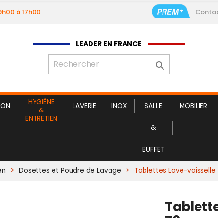
09h00 à 17h00
Conta
LEADER EN FRANCE

HYGIÈNE
ION
LAVERIE
INOX
SALLE
MOBILIER
&
ENTRETIEN
&
BUFFET
en
Dosettes et Poudre de Lavage
Tablettes Lave-vaisselle 
Tablette