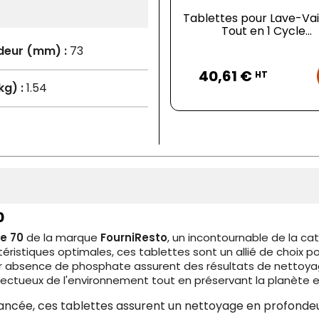
Tablettes pour Lave-Vai
Tout en 1 Cycle...
deur (mm) :
73
Prix
40,61 €
HT
kg) :
1.54
0
de 70
de la marque
FourniResto
, un incontournable de la ca
téristiques optimales, ces tablettes sont un allié de choix p
eur absence de phosphate assurent des résultats de nettoyag
ctueux de l'environnement tout en préservant la planète et 
vancée, ces tablettes assurent un nettoyage en profondeu