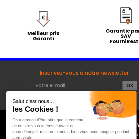
Garantie par
Meilleur prix
SAV
Garanti
FourniRes
Inscrivez-vous à notre newsletter
J'accepte les conditions d'utilisation de données à
caractères privées :
voir
À PROPOS DE FOURNIRESTO
ENTRE 
Mentions légales
Contac