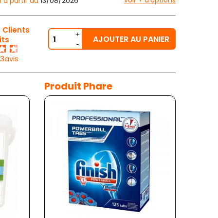
voir + d'options
n à partir du
13/08/2026
 Clients
AJOUTER AU PANIER
its
23avis
Produit Phare