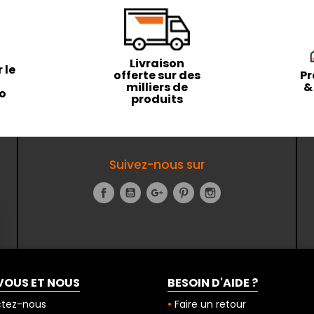
Livraison
 le
offerte sur des
Pr
milliers de
&
to
produits
Suivez-nous sur
Facebook
YouTube
Google+
Pinterest
Instagram
VOUS ET NOUS
BESOIN D'AIDE ?
tez-nous
Faire un retour