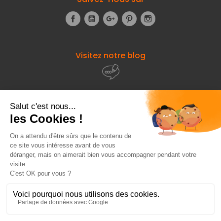
Facebook
YouTube
Google+
Pinterest
Instagram
Visitez notre blog
À propos de
Fourniresto
Entre vous et nous
HT
82,77 €
Besoin d'aide ?
Ajouter au panier