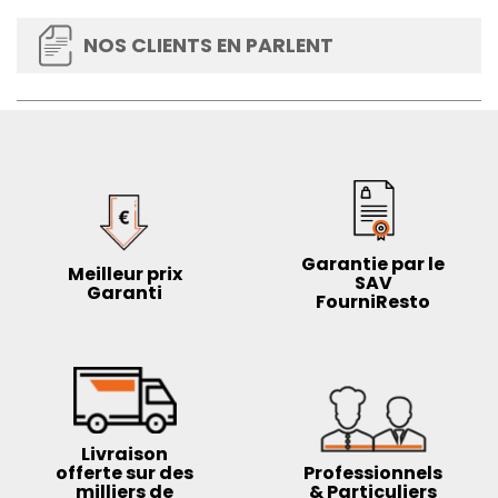
Avec le fauteuil Air Polypropylène Empilable Gris Foncé H
830 mm Lot de 4, vous investissez dans un équipement
NOS CLIENTS EN PARLENT
de qualité professionnelle qui répondra à toutes vos
attentes. Sa robustesse, sa praticité et son design
épuré en font un choix idéal pour équiper vos espaces
de restauration. Ne passez pas à côté de cette
opportunité et ajoutez-le dès maintenant à votre
panier !
Garantie par le
Meilleur prix
SAV
Garanti
FourniResto
Livraison
offerte sur des
Professionnels
milliers de
& Particuliers