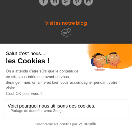
Visitez notre blog
À propos de
Fourniresto
Entre vous et nous
HT
39,99 €
Ajouter au panier
Besoin d'aide ?
HT
66,25 €