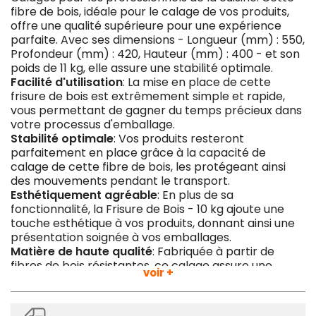
fibre de bois, idéale pour le calage de vos produits,
offre une qualité supérieure pour une expérience
parfaite. Avec ses dimensions - Longueur (mm) : 550,
Profondeur (mm) : 420, Hauteur (mm) : 400 - et son
poids de 11 kg, elle assure une stabilité optimale.
Facilité d'utilisation
: La mise en place de cette
frisure de bois est extrêmement simple et rapide,
vous permettant de gagner du temps précieux dans
votre processus d'emballage.
Stabilité optimale
: Vos produits resteront
parfaitement en place grâce à la capacité de
calage de cette fibre de bois, les protégeant ainsi
des mouvements pendant le transport.
Esthétiquement agréable
: En plus de sa
fonctionnalité, la Frisure de Bois - 10 kg ajoute une
touche esthétique à vos produits, donnant ainsi une
présentation soignée à vos emballages.
Matière de haute qualité
: Fabriquée à partir de
fibres de bois résistantes, ce calage assure une
voir +
durabilité optimale pour une utilisation à long terme.
Compatibilité universelle
: Que vous expédiez des
ustensiles de cuisine, des appareils électroménagers