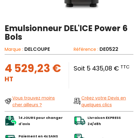
Emulsionneur DEL'ICE Power 6
Bols
DELCOUPE
DE0522
Marque :
Référence :
4 529,23 €
TTC
Soit 5 435,08 €
HT
Vous trouvez moins
Créez votre Devis en
cher ailleurs ?
quelques clics
14 JOURS pour changer
Livraison EXPRESS
d'avis
24/48h
Paiement en 4x SANS