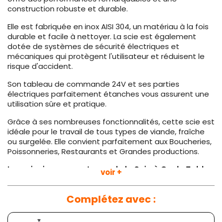
construction robuste et durable.
Elle est fabriquée en inox AISI 304, un matériau à la fois
durable et facile à nettoyer. La scie est également
dotée de systèmes de sécurité électriques et
mécaniques qui protègent l'utilisateur et réduisent le
risque d'accident.
Son tableau de commande 24V et ses parties
électriques parfaitement étanches vous assurent une
utilisation sûre et pratique.
Grâce à ses nombreuses fonctionnalités, cette scie est
idéale pour le travail de tous types de viande, fraîche
ou surgelée. Elle convient parfaitement aux Boucheries,
Poissonneries, Restaurants et Grandes productions.
Les principaux avantages de la Scie à Os de Table
voir +
1860 mm - 400 V de DELCOUPE sont les suivants :
Construction inox AISI 304
Complétez avec :
Systèmes de sécurité électriques et mécaniques
Tableau de commande 24V et parties électriques