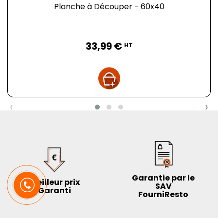
Planche à Découper - 60x40
Prix
33,99 €
HT
‹
›
Garantie par le
Meilleur prix
SAV
Garanti
FourniResto