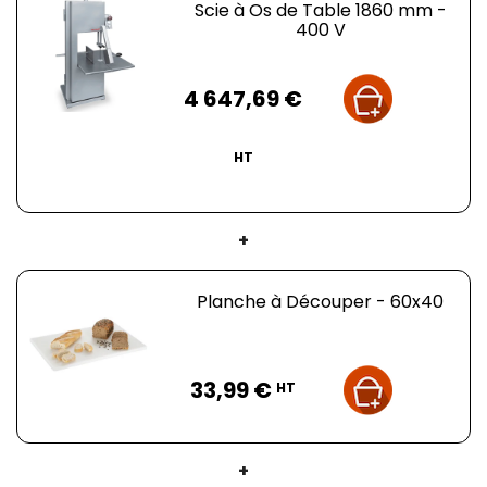
parfaitement étanches
Scie à Os de Table 1860 mm -
400 V
Simple d’utilisation
Idéal pour le travail de tous types de viande, fraîche
ou surgelée
Prix
4 647,69 €
Conseillé pour Boucherie, Poissonnerie, Restauration
et Grande production
Optez pour la Scie à Os de Table 1860 mm - 400 V de
HT
DELCOUPE et profitez d'une solution professionnelle
pour tous vos besoins en matière de découpe et de
transformation des viandes.
+
Planche à Découper - 60x40
Prix
33,99 €
HT
+