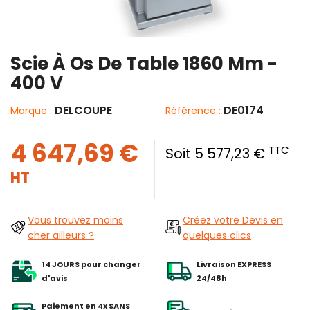
Scie À Os De Table 1860 Mm -
400 V
DELCOUPE
DE0174
Marque :
Référence :
4 647,69 €
TTC
Soit 5 577,23 €
HT
Vous trouvez moins
Créez votre Devis en
cher ailleurs ?
quelques clics
14 JOURS pour changer
Livraison EXPRESS
d'avis
24/48h
Paiement en 4x SANS