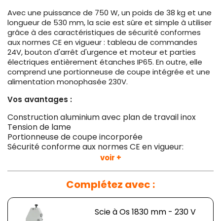
Avec une puissance de 750 W, un poids de 38 kg et une
longueur de 530 mm, la scie est sûre et simple à utiliser
grâce à des caractéristiques de sécurité conformes
aux normes CE en vigueur : tableau de commandes
24V, bouton d'arrêt d'urgence et moteur et parties
électriques entièrement étanches IP65. En outre, elle
comprend une portionneuse de coupe intégrée et une
alimentation monophasée 230V.
Vos avantages :
Construction aluminium avec plan de travail inox
Tension de lame
Portionneuse de coupe incorporée
Sécurité conforme aux normes CE en vigueur:
tableau de commandes 24V, bouton d’arrêt
voir +
d’urgence et moteur et parties électriques
entièrement étanches IP65
Complétez avec :
Monophasé 230V
Simples et pratiques d’utilisation
Idéal pour le travail de tous types de viande, fraiche
Scie à Os 1830 mm - 230 V
ou surgelée