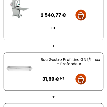
Conseillé pour Boucherie, Poissonnerie et
Restauration
Prix
2 540,77 €
HT
+
Bac Gastro Profi Line GN 1/1 Inox
- Profondeur...
Prix
31,99 €
HT
+