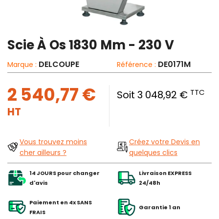
Scie À Os 1830 Mm - 230 V
DELCOUPE
DE0171M
Marque :
Référence :
2 540,77 €
TTC
Soit 3 048,92 €
HT
Vous trouvez moins
Créez votre Devis en
cher ailleurs ?
quelques clics
14 JOURS pour changer
Livraison EXPRESS
d'avis
24/48h
Paiement en 4x SANS
Garantie 1 an
FRAIS