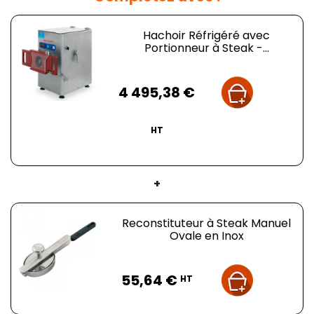
Production horaire élevée de 280 kg/h.
Hachoir Réfrigéré avec
Portionneur à Steak -...
Prix
4 495,38 €
HT
+
Reconstituteur à Steak Manuel
Ovale en Inox
Prix
55,64 €
HT