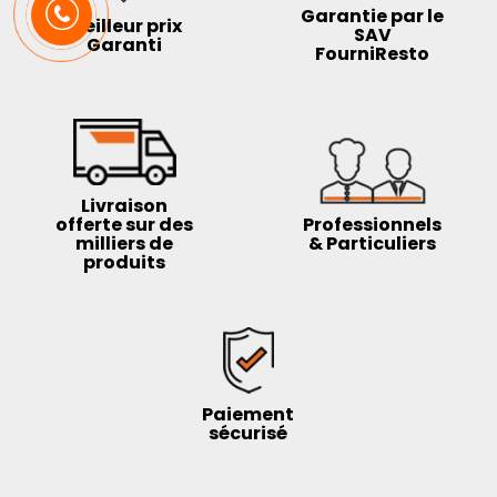
Garantie par le
Meilleur prix
SAV
Garanti
FourniResto
Livraison
offerte sur des
Professionnels
milliers de
& Particuliers
produits
Paiement
sécurisé