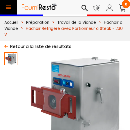
0

search
Accueil
Préparation
Travail de la Viande
Hachoir à
Viande
Hachoir Réfrigéré avec Portionneur à Steak - 230
V
Retour à la liste de résultats