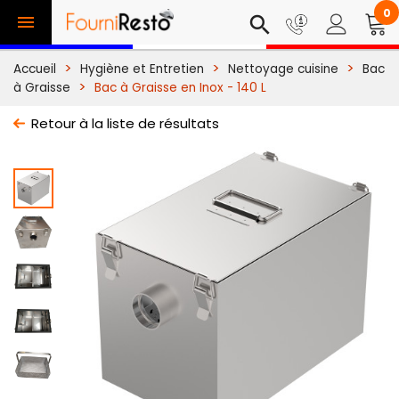
0

search
Accueil
Hygiène et Entretien
Nettoyage cuisine
Bac
à Graisse
Bac à Graisse en Inox - 140 L
Retour à la liste de résultats