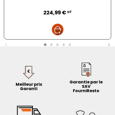
Prix
224,99 €
HT
‹
›
Garantie par le
Meilleur prix
SAV
Garanti
FourniResto