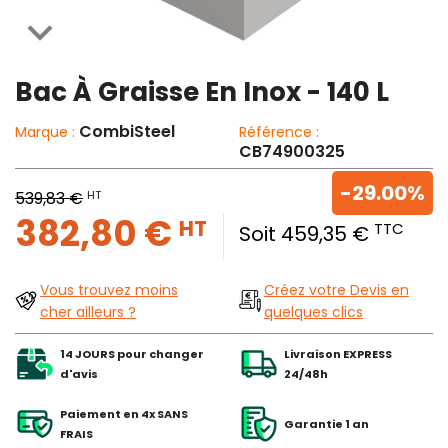

Bac À Graisse En Inox - 140 L
CombiSteel
Marque :
Référence :
CB74900325
-29.00%
HT
539,83 €
382,80 €
HT
TTC
Soit 459,35 €
Vous trouvez moins
Créez votre Devis en
cher ailleurs ?
quelques clics
14 JOURS pour changer
Livraison EXPRESS
d'avis
24/48h
Paiement en 4x SANS
Garantie 1 an
FRAIS