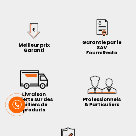
Garantie par le
Meilleur prix
SAV
Garanti
FourniResto
Livraison
offerte sur des
Professionnels
milliers de
& Particuliers
produits