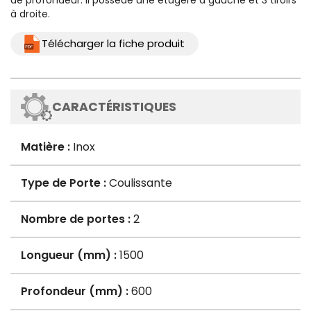
de profondeur. Il possède une étagère à gauche et 3 tiroirs
à droite.
Télécharger la fiche produit
CARACTÉRISTIQUES
Matière :
Inox
Type de Porte :
Coulissante
Nombre de portes :
2
Longueur (mm) :
1500
Profondeur (mm) :
600