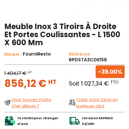
Meuble Inox 3 Tiroirs À Droite
Et Portes Coulissantes - L 1500
X 600 Mm
FourniResto
Marque :
Référence :
RPDSTA3CDE156
-39.00%
HT
1 404,17 €
856,12 €
HT
TTC
Soit 1 027,34 €
Vous trouvez moins
Créez votre Devis en
cher ailleurs ?
quelques clics
14 JOURS pour changer
Livraison EXPRESS
d'avis
24/48h