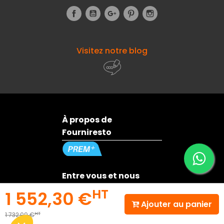
Facebook
YouTube
Google+
Pinterest
Instagram
Visitez notre blog
À propos de
Fourniresto
Entre vous et nous
HT
1 552,30 €
Ajouter au panier
Besoin d'aide ?
HT
1 732,09 €