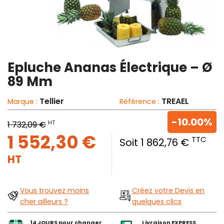
Epluche Ananas Électrique – Ø
89 Mm
Tellier
TREAEL
Marque :
Référence :
-10.00%
HT
1 732,09 €
1 552,30 €
TTC
Soit 1 862,76 €
HT
Vous trouvez moins
Créez votre Devis en
cher ailleurs ?
quelques clics
14 JOURS pour changer
Livraison EXPRESS