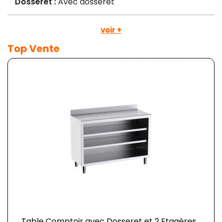
Dosseret :
Avec dosseret
voir +
Top Vente
Table Comptoir avec Dosseret et 2 Etagères...