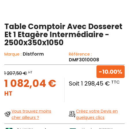
Table Comptoir Avec Dosseret
Et 1 Etagère Intermédiaire -
2500x350x1050
Distform
Marque :
Référence :
DMF3010008
-10.00%
HT
1 207,50 €
1 082,04 €
TTC
Soit 1 298,45 €
HT
Vous trouvez moins
Créez votre Devis en
cher ailleurs ?
quelques clics