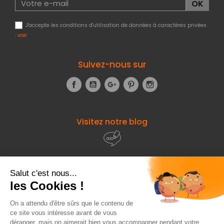
J'accepte les conditions d'utilisation de données à caractères privées
:
voir
Suivez-nous sur
Facebook
YouTube
Google+
Pinterest
Instagram
Visitez notre blog
À propos de
Fourniresto