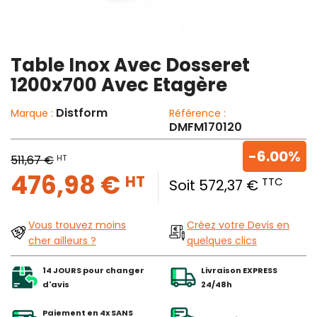
Table Inox Avec Dosseret
1200x700 Avec Etagère
Distform
Marque :
Référence :
DMFM170120
-6.00%
HT
511,67 €
476,98 €
HT
TTC
Soit 572,37 €
Vous trouvez moins
Créez votre Devis en
cher ailleurs ?
quelques clics
14 JOURS pour changer
Livraison EXPRESS
d'avis
24/48h
Paiement en 4x SANS