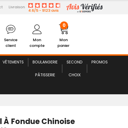
ct
Livraison
584,07 € HT
 Fondue Chinoise Electrique
4.6/5 - 9123 avis
0
Service
Mon
Mon
client
compte
panier
VÊTEMENTS
BOULANGERIE
SECOND
PROMOS
PÂTISSERIE
CHOIX
l À Fondue Chinoise