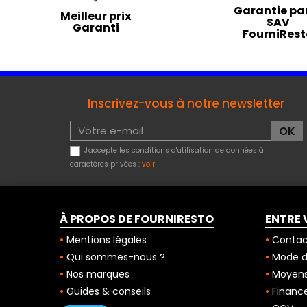
Garantie par
Meilleur prix
SAV
Garanti
FourniRes
Inscrivez-vous à notre newsletter
J'accepte les conditions d'utilisation de données à
caractères privées :
voir
À PROPOS DE FOURNIRESTO
ENTRE 
Mentions légales
Contac
Qui sommes-nous ?
Mode de
Nos marques
Moyens
Guides & conseils
Finance