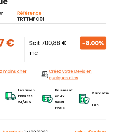
ue
er
Référence :
TRTTMFC01
7 €
Soit 700,88 €
-8.00%
TTC
z moins cher
Créez votre Devis en
quelques clics
Livraison
Paiement
Garantie
EXPRESS
en 4x
24/48h
SANS
1 an
FRAIS