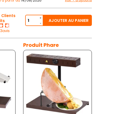
voir + d'options
n à partir du
14/08/2026
 Clients
AJOUTER AU PANIER
its
23avis
Produit Phare