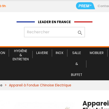
à 9h
Conta
Appareil à
LEADER EN FRANCE

HYGIÈNE
ION
LAVERIE
INOX
SALLE
MOBILIER
&
ENTRETIEN
&
BUFFET
te
Appareil à Fondue Chinoise Electrique
Apparei