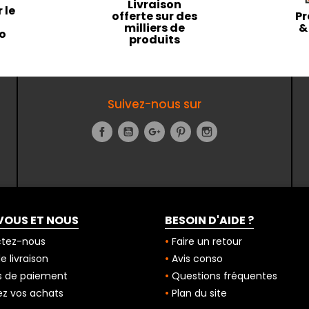
Livraison
 le
offerte sur des
Pr
milliers de
&
to
produits
Suivez-nous sur
Facebook
YouTube
Google+
Pinterest
Instagram
VOUS ET NOUS
BESOIN D'AIDE ?
tez-nous
Faire un retour
 livraison
Avis conso
 de paiement
Questions fréquentes
z vos achats
Plan du site