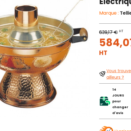
Electriq
Marque :
Telli
HT
639,17 €
584,0
HT
Vous trouve
ailleurs ?
14
JOURS
pour
changer
d'avis