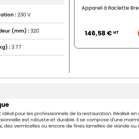
Appareil à Raclette Bre
ation :
230 V
Prix
deur (mm) :
320
146,58 €
HT
kg) :
3.77
que
 idéal pour les professionnels de la restauration. Réalisé e
ssionnelle est robuste et durable. Il se compose d'une marm
 des vermicelles ou encore de fines lamelles de viande ou 