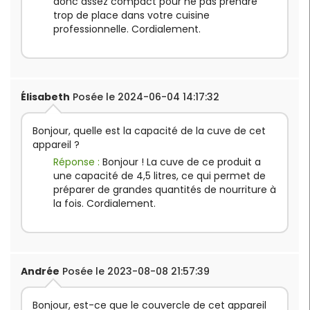
donc assez compact pour ne pas prendre
compatibles sont disponibles ici :
accessoires pour
trop de place dans votre cuisine
R402 / R402VV.
professionnelle. Cordialement.
Plus d'informations :
Moteur asynchrone
Cuve
cutter
: 4,5 litres
Volume de chargement
: 1,56 litres
Élisabeth
Posée le 2024-06-04 14:17:32
Dimensions :
L 320 x P 304 x H 590 mm
Puissance
: 750 W
Bonjour, quelle est la capacité de la cuve de cet
Alimentation
: 230 V
appareil ?
Poids
: 20,5 kg
Réponse :
Bonjour ! La cuve de ce produit a
Produit fabriqué en France.
une capacité de 4,5 litres, ce qui permet de
préparer de grandes quantités de nourriture à
la fois. Cordialement.
Andrée
Posée le 2023-08-08 21:57:39
Bonjour, est-ce que le couvercle de cet appareil