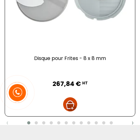
Disque pour Frites - 8 x 8 mm
Prix
267,84 €
HT
‹
›