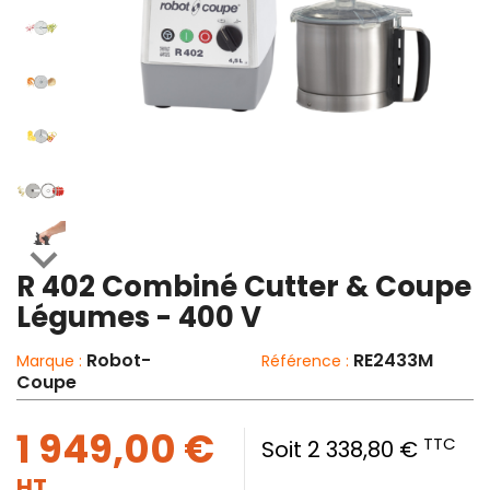

R 402 Combiné Cutter & Coupe
Légumes - 400 V
Robot-
RE2433M
Marque :
Référence :
Coupe
1 949,00 €
TTC
Soit 2 338,80 €
HT