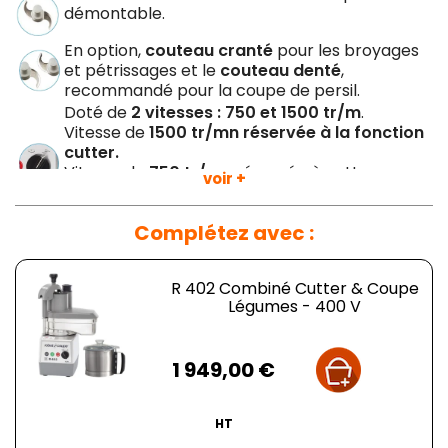
démontable.
En option,
couteau cranté
pour les broyages
et pétrissages et le
couteau denté
,
recommandé pour la coupe de persil.
Doté de
2 vitesses : 750 et 1500 tr/m
.
Vitesse de
1500 tr/mn réservée à la fonction
cutter.
Vitesse de
750 tr/mn
réservée à cette
voir +
fonction et permet la réalisation de
macédoine et de frites.
Complétez avec :
Cuve
inox et
couvercle démontables.
Redémarrage automatique
de la machine
par le levier pour un meilleur confort de travail
R 402 Combiné Cutter & Coupe
et une rapidité d'exécution.
Légumes - 400 V
Grande goulotte
(surface 104 cm2)
permettant la coupe de légumes type chou,
Prix
céleri, salade, tomate.
1 949,00 €
Goulotte cylindrique
(ø 58 mm) prévue pour
les légumes longs ou fragiles, garantissant une
précision de coupe remarquable.
HT