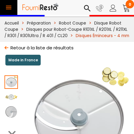
0

search
Accueil
Préparation
Robot Coupe
Disque Robot
Coupe
Disques pour Robot-Coupe R101XL / R201XL / R211XL
/ R301 / R301Ultra / R 401 / CL20
Disques Éminceurs - 4 mm
Retour à la liste de résultats
Made in France
