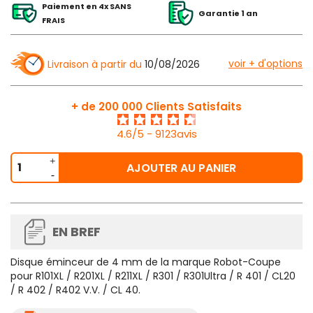
Paiement en 4x SANS
Garantie 1 an
FRAIS
voir + d'options
Livraison à partir du
10/08/2026
+ de 200 000 Clients Satisfaits
4.6/5 - 9123avis
AJOUTER AU PANIER
EN BREF
Disque éminceur de 4 mm de la marque Robot-Coupe
pour R101XL / R201XL / R211XL / R301 / R301Ultra / R 401 / CL20
/ R 402 / R402 V.V. / CL 40.