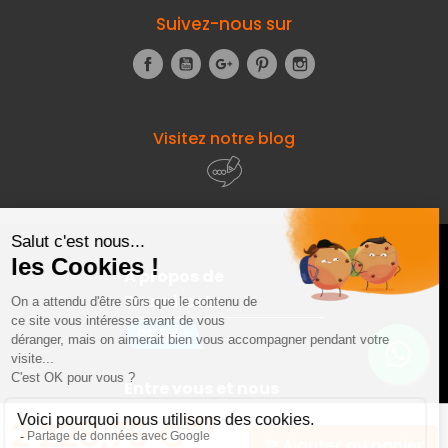
Suivez-nous sur
Facebook
YouTube
Google+
Pinterest
Instagram
Visitez notre blog
À propos de
Fourniresto
Entre vous et nous
HT
2 228,76 €
Ajouter au panier
Besoin d'aide ?