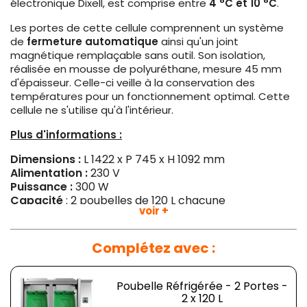
électronique Dixell, est comprise entre
4 °C et 10 °C
.
Les portes de cette cellule comprennent un système
de
fermeture automatique
ainsi qu'un joint
magnétique remplaçable sans outil. Son isolation,
réalisée en mousse de polyuréthane, mesure 45 mm
d'épaisseur. Celle-ci veille à la conservation des
températures pour un fonctionnement optimal. Cette
cellule ne s'utilise qu'à l'intérieur.
Plus d'informations :
Dimensions :
L 1422 x P 745 x H 1092 mm
Alimentation :
230 V
Puissance :
300 W
Capacité
: 2 poubelles de 120 L chacune
voir +
Plage de température
: 4 °C à 10 °C (groupe logé)
Gaz réfrigérant :
R600a
Poids :
114
Kg
Complétez avec :
Poubelle Réfrigérée - 2 Portes -
2 x 120 L