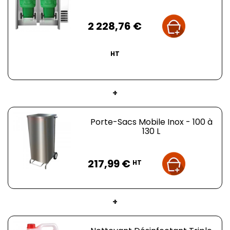
Prix
2 228,76 €
HT
+
Porte-Sacs Mobile Inox - 100 à
130 L
Prix
217,99 €
HT
+