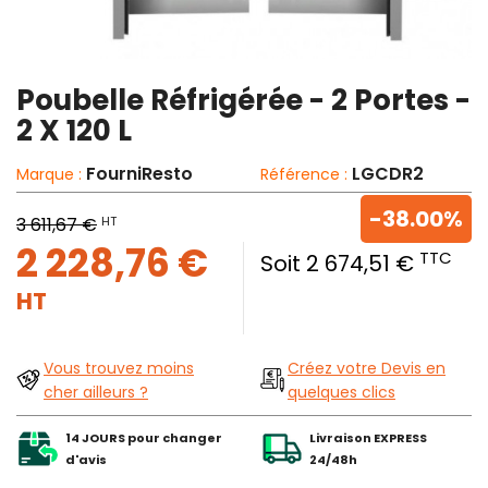
Poubelle Réfrigérée - 2 Portes -
2 X 120 L
FourniResto
LGCDR2
Marque :
Référence :
-38.00%
HT
3 611,67 €
2 228,76 €
TTC
Soit 2 674,51 €
HT
Vous trouvez moins
Créez votre Devis en
cher ailleurs ?
quelques clics
14 JOURS pour changer
Livraison EXPRESS
d'avis
24/48h