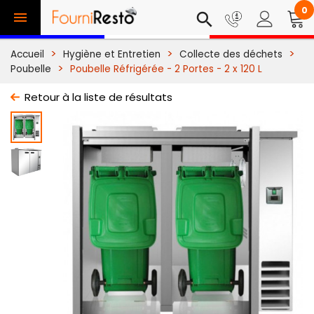
0

search
Accueil
Hygiène et Entretien
Collecte des déchets
Poubelle
Poubelle Réfrigérée - 2 Portes - 2 x 120 L
Retour à la liste de résultats