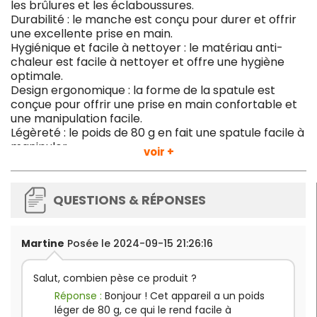
les brûlures et les éclaboussures.
Durabilité : le manche est conçu pour durer et offrir
une excellente prise en main.
Hygiénique et facile à nettoyer : le matériau anti-
chaleur est facile à nettoyer et offre une hygiène
optimale.
Design ergonomique : la forme de la spatule est
conçue pour offrir une prise en main confortable et
une manipulation facile.
Légèreté : le poids de 80 g en fait une spatule facile à
manipuler.
voir +
La spatule anti-chaleur 254mm de Vogue est la
solution idéale pour les restaurateurs qui veulent avoir
QUESTIONS & RÉPONSES
à leur disposition un outil pratique, durable et sûr pour
leurs préparations culinaires. Avec ce produit, vous êtes
assuré d'obtenir des résultats optimaux, tout en
garantissant la sécurité et la qualité de vos aliments.
Martine
Posée le 2024-09-15 21:26:16
Salut, combien pèse ce produit ?
Réponse :
Bonjour ! Cet appareil a un poids
léger de 80 g, ce qui le rend facile à