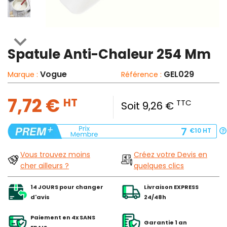

Spatule Anti-Chaleur 254 Mm
Vogue
GEL029
Marque :
Référence :
7,72 €
HT
TTC
Soit 9,26 €
7
€10
HT
Vous trouvez moins
Créez votre Devis en
cher ailleurs ?
quelques clics
14 JOURS pour changer
Livraison EXPRESS
d'avis
24/48h
Paiement en 4x SANS
Garantie 1 an