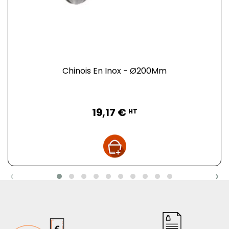
Chinois En Inox - Ø200Mm
Prix
19,17 €
HT
‹
›