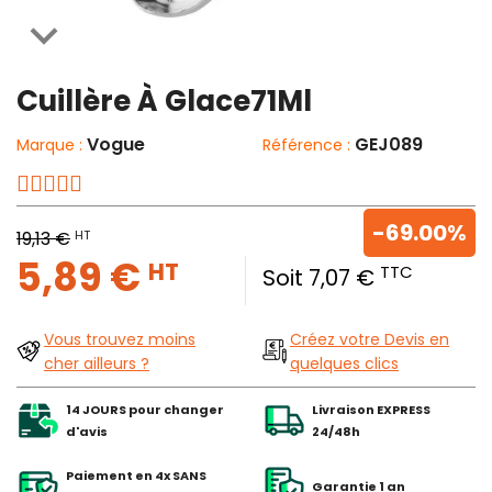

Cuillère À Glace71Ml
Vogue
GEJ089
Marque :
Référence :
-69.00%
HT
19,13 €
5,89 €
HT
TTC
Soit 7,07 €
Vous trouvez moins
Créez votre Devis en
cher ailleurs ?
quelques clics
14 JOURS pour changer
Livraison EXPRESS
d'avis
24/48h
Paiement en 4x SANS
Garantie 1 an