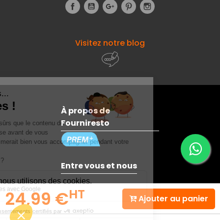
Facebook
YouTube
Google+
Pinterest
Instagram
Visitez notre blog
À propos de
Fourniresto
Entre vous et nous
HT
24,99 €
Besoin d'aide ?
Ajouter au panier