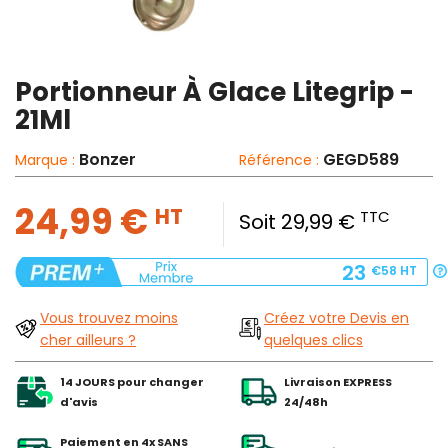
Portionneur À Glace Litegrip -
21Ml
Bonzer
GEGD589
Marque :
Référence :
24,99 €
HT
TTC
Soit 29,99 €
23
€58
HT
Vous trouvez moins
Créez votre Devis en
cher ailleurs ?
quelques clics
14 JOURS pour changer
Livraison EXPRESS
d'avis
24/48h
Paiement en 4x SANS