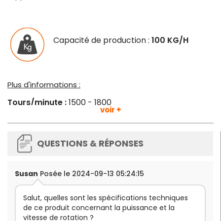
Capacité de production :
100 KG/H
Plus d'informations :
Tours/minute :
1500 - 1800
voir +
Dimensions
: L 250 x P 420 x H 360 mm
Puissance
: 600 W
Alimentation
: 220-240 V
Poids
: 14,5 kg
QUESTIONS & RÉPONSES
Fabrication française.
Susan
Posée le 2024-09-13 05:24:15
Salut, quelles sont les spécifications techniques
de ce produit concernant la puissance et la
vitesse de rotation ?