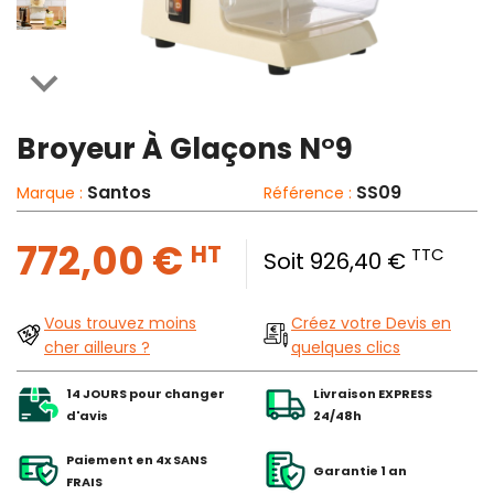

Broyeur À Glaçons N°9
Santos
SS09
Marque :
Référence :
772,00 €
HT
TTC
Soit 926,40 €
Vous trouvez moins
Créez votre Devis en
cher ailleurs ?
quelques clics
14 JOURS pour changer
Livraison EXPRESS
d'avis
24/48h
Paiement en 4x SANS
Garantie 1 an
FRAIS