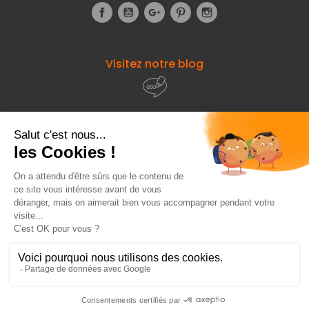
Facebook
YouTube
Google+
Pinterest
Instagram
Visitez notre blog
À propos de
Fourniresto
Entre vous et nous
HT
772,00 €
Besoin d'aide ?
Ajouter au panier