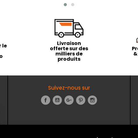
Livraison
 le
offerte sur des
Pr
milliers de
&
to
produits
Suivez-nous sur
Facebook
YouTube
Google+
Pinterest
Instagram