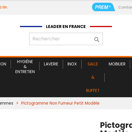
à 9h
Conta
Pictogra
LEADER EN FRANCE

HYGIÈNE
ION
LAVERIE
INOX
SALLE
MOBILIER
&
ENTRETIEN
&
BUFFET
rammes
Pictogramme Non Fumeur Petit Modèle
Pictogr