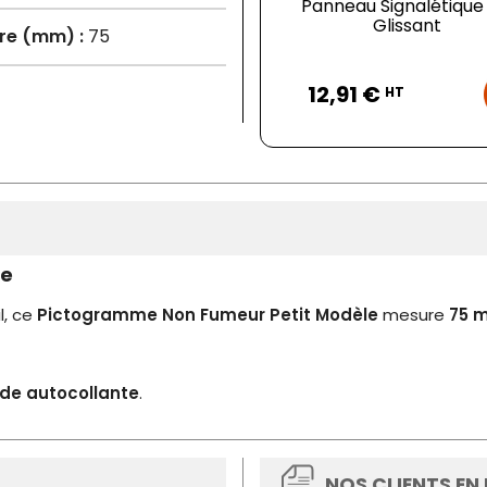
Panneau Signalétique 
Glissant
re (mm) :
75
Prix
12,91 €
HT
le
l, ce
Pictogramme Non Fumeur Petit Modèle
mesure
75 
de
autocollante
.
NOS CLIENTS EN