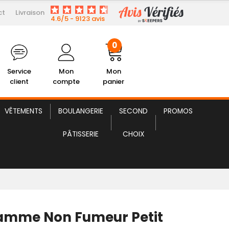
ct
Livraison
3,28 € HT
mme Non Fumeur Petit Modèle
4.6/5 - 9123 avis
0
Service
Mon
Mon
client
compte
panier
VÊTEMENTS
BOULANGERIE
SECOND
PROMOS
PÂTISSERIE
CHOIX
amme Non Fumeur Petit