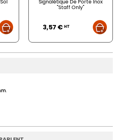
Sol
Signalétique De Porte Inox
"Staff Only"
Prix
3,57 €
HT
mm
.
 PARLENT