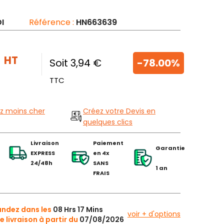
I
Référence :
HN663639
€
HT
Soit 3,94 €
-78.00%
TTC
z moins cher
Créez votre Devis en
quelques clics
Livraison
Paiement
Garantie
EXPRESS
en 4x
24/48h
SANS
1 an
FRAIS
dez dans les
08 Hrs 17 Mins
voir + d'options
e livraison à partir du
07/08/2026