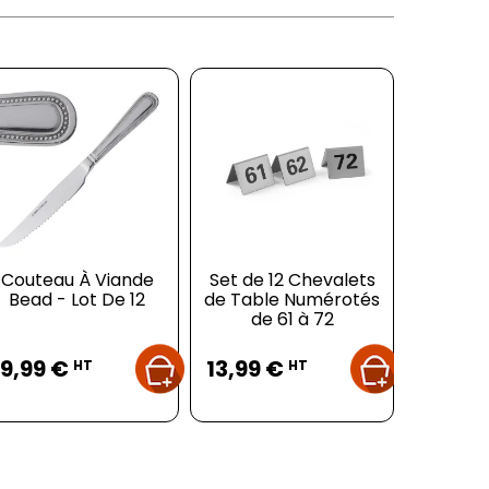
Couteau À Viande
Set de 12 Chevalets
Vapori
Bead - Lot De 12
de Table Numérotés
Couleur
de 61 à 72
Prix
Prix
Pr
19,99 €
13,99 €
3,10 
HT
HT