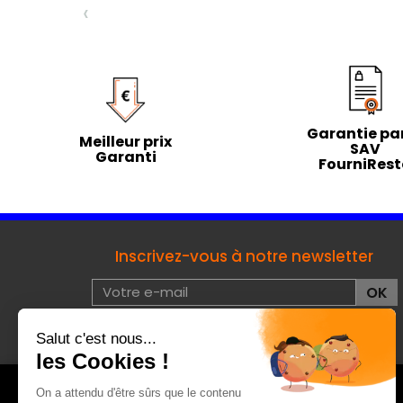
‹
Garantie par
Meilleur prix
SAV
Garanti
FourniRes
Inscrivez-vous à notre newsletter
J'accepte les conditions d'utilisation de données à
caractères privées :
voir