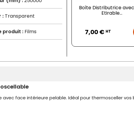
ur (mm) :
250000
Boîte Distributrice avec
Etirable...
 :
Transparent
Prix
7,00 €
 produit :
Films
HT
oscellable
 avec face intérieure pelable. Idéal pour thermosceller v