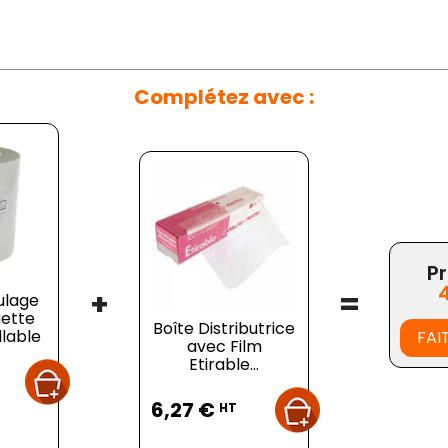
Complétez avec :
Pr
+
=
ulage
ette
Boîte Distributrice
lable
FAI
avec Film
Etirable...
Prix
6,27 €
HT