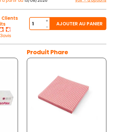
voir + d'options
n à partir du
13/08/2026
 Clients
AJOUTER AU PANIER
its
23avis
Produit Phare