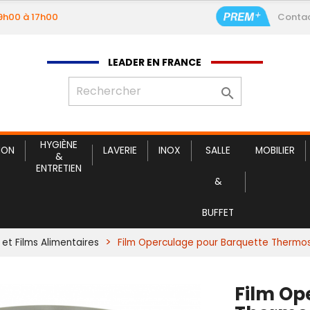
09h00 à 17h00
Conta
Film Operculage pour
LEADER EN FRANCE

HYGIÈNE
ION
LAVERIE
INOX
SALLE
MOBILIER
&
ENTRETIEN
&
BUFFET
 et Films Alimentaires
Film Operculage pour Barquette Thermos
Film Op