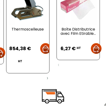
Thermoscelleuse
Table Inox avec
Boîte Distributrice
Ba
Etagère - P 700 mm
avec Film Etirable...
- L 1200 mm
Prix
Prix
Prix
854,38 €
157,98 €
6,27 €
6
HT
HT
HT
‹
›