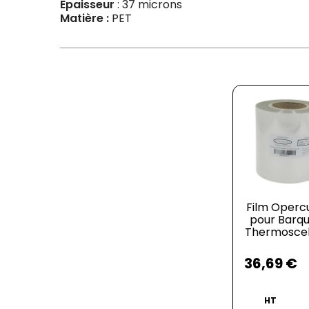
Epaisseur
: 37 microns
Matière :
PET
Film Operc
pour Barqu
Thermoscel
Prix
36,69 €
HT