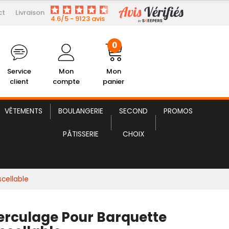
ct
Livraison
36,69 € HT
 Barquette Thermoscellable
4.6/5 - 9123 avis
0
Service
Mon
Mon
client
compte
panier
VÊTEMENTS
BOULANGERIE
SECOND
PROMOS
PÂTISSERIE
CHOIX
cellable
erculage Pour Barquette