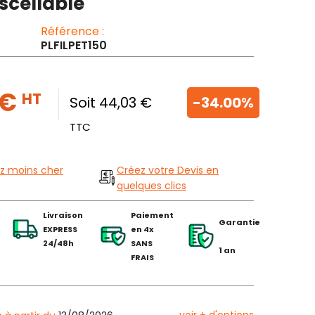
cellable
Référence :
PLFILPET150
 €
HT
Soit 44,03 €
-34.00%
TTC
z moins cher
Créez votre Devis en
quelques clics
Livraison
Paiement
Garantie
EXPRESS
en 4x
24/48h
SANS
1 an
FRAIS