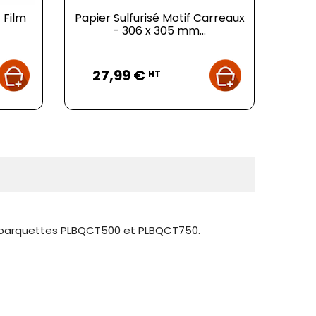
 Film
Papier Sulfurisé Motif Carreaux
- 306 x 305 mm...
Prix
27,99 €
HT
os barquettes PLBQCT500 et PLBQCT750.