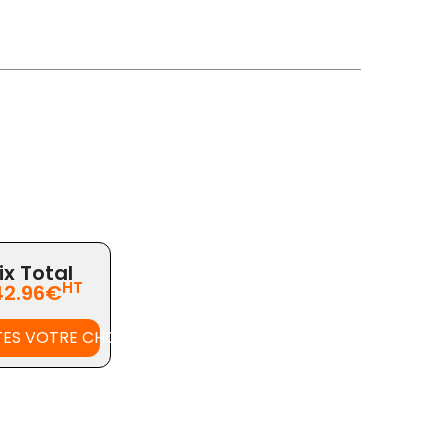
ix Total
HT
42.96€
TES VOTRE CHOIX