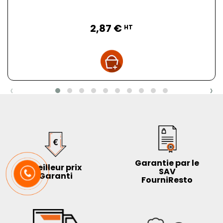
Prix
2,87 €
HT
‹
›
Garantie par le
Meilleur prix
SAV
Garanti
FourniResto