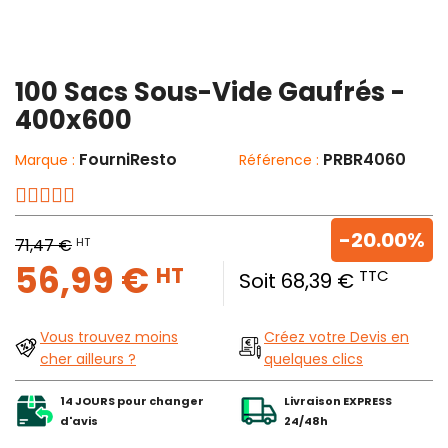
100 Sacs Sous-Vide Gaufrés -
400x600
FourniResto
PRBR4060
Marque :
Référence :
-20.00%
HT
71,47 €
56,99 €
HT
TTC
Soit 68,39 €
Vous trouvez moins
Créez votre Devis en
cher ailleurs ?
quelques clics
14 JOURS pour changer
Livraison EXPRESS
d'avis
24/48h