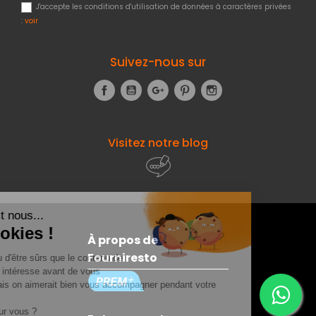
J'accepte les conditions d'utilisation de données à caractères privées
:
voir
Suivez-nous sur
Facebook
YouTube
Google+
Pinterest
Instagram
Visitez notre blog
À propos de
Fourniresto