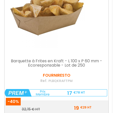
Barquette à Frites en Kraft - L 100 x P 60 mm -
Ecoresponsable - Lot de 250
FOURNIRESTO
Ref.
PLBQKRAFTPM
17
€78
HT
-40%
Prix
19
€29
HT
Prix
32,15 € HT