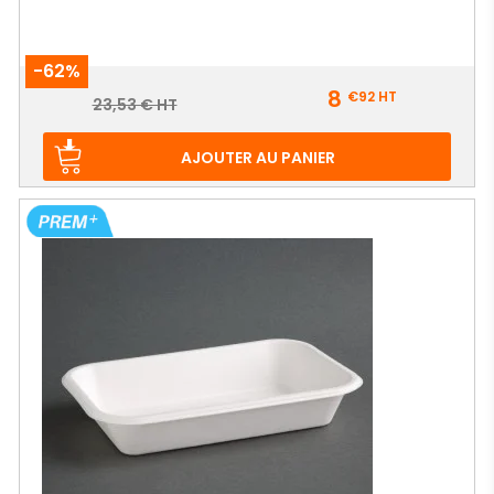
-62%
Prix
8
€92
HT
Prix
23,53 € HT
de
base
AJOUTER AU PANIER