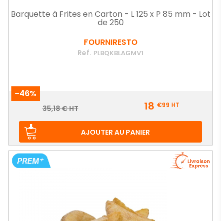
Barquette à Frites en Carton - L 125 x P 85 mm - Lot
de 250
FOURNIRESTO
Ref.
PLBQKBLAGMV1
-46%
Prix
18
€99
HT
Prix
35,18 € HT
de
base
AJOUTER AU PANIER