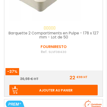
Barquette 2 Compartiments en Pulpe - 178 x 127
mm - Lot de 50
FOURNIRESTO
Ref.
SLVF38430
-37%
Prix
22
€99
HT
Prix
36,98 € HT
de
base
AJOUTER AU PANIER