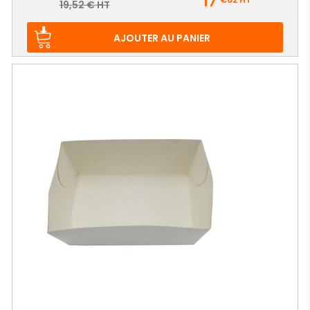
17
Prix
19,52 € HT
de
base
AJOUTER AU PANIER