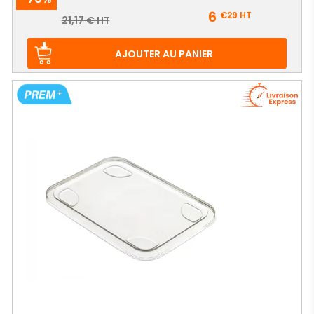
Prix
6
€29
HT
Prix
21,17 € HT
de
base
AJOUTER AU PANIER