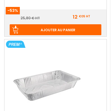
-53%
Prix
12
€05
HT
Prix
25,80 € HT
de
base
AJOUTER AU PANIER