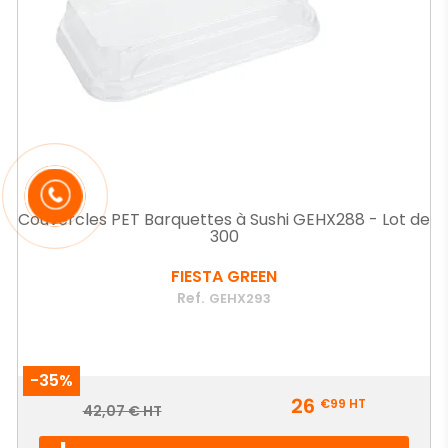
Couvercles PET Barquettes à Sushi GEHX288 - Lot de
300
FIESTA GREEN
Ref.
GEHX293
-35%
Prix
26
€99
HT
Prix
42,07 € HT
de