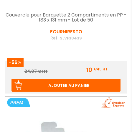
Couvercle pour Barquette 2 Compartiments en PP -
183 x 131 mm - Lot de 50
FOURNIRESTO
Ref.
SLVF38439
-56%
Prix
10
€45
HT
Prix
24,07 € HT
de
base
AJOUTER AU PANIER