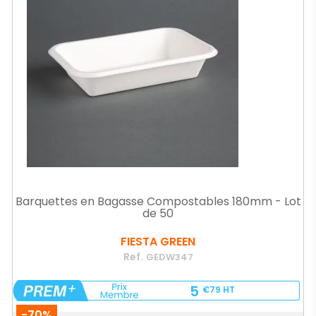
Barquettes en Bagasse Compostables 180mm - Lot
de 50
FIESTA GREEN
Ref.
GEDW347
5
€79
HT
-70%