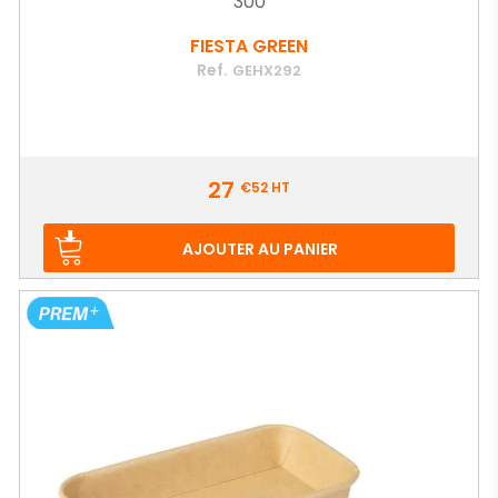
300
FIESTA GREEN
Ref.
GEHX292
Prix
27
€52
HT
AJOUTER AU PANIER