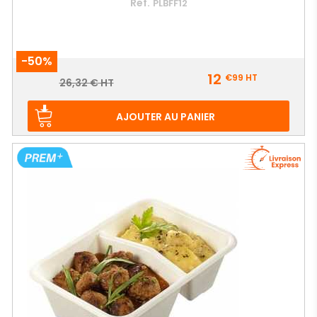
Ref.
PLBFF12
-50%
Prix
12
€99
HT
Prix
26,32 € HT
de
base
AJOUTER AU PANIER