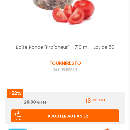
Boîte Ronde "Fraîcheur" - 710 ml - Lot de 50
FOURNIRESTO
Ref.
PLBFF24
-52%
Prix
13
€68
HT
Prix
28,80 € HT
de
base
AJOUTER AU PANIER