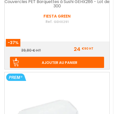
Couvercles PET Barquettes à Sushi GEHX286 - Lot de
300
FIESTA GREEN
Ref.
GEHX291
-37%
Prix
24
€90
HT
Prix
39,80 € HT
de
base
AJOUTER AU PANIER