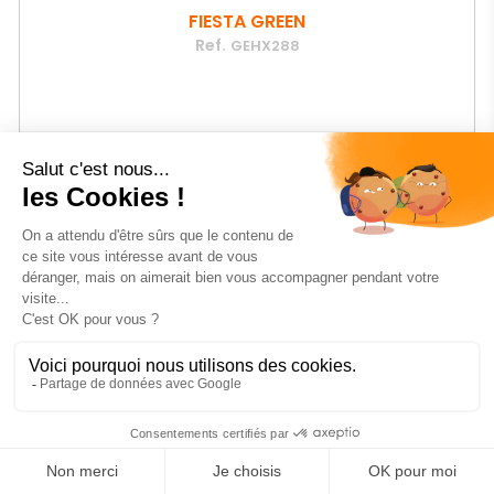
FIESTA GREEN
Ref.
GEHX288
Prix
37
€45
HT
AJOUTER AU PANIER