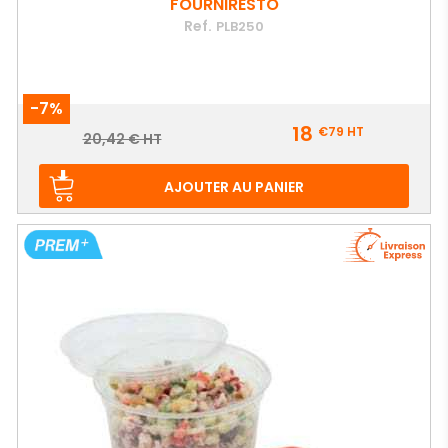
FOURNIRESTO
Ref.
PLB250
-7%
Prix
18
€79
HT
Prix
20,42 € HT
de
base
AJOUTER AU PANIER