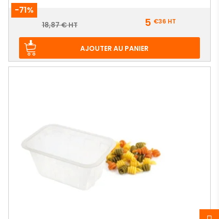
-71%
Prix
5
€36
HT
Prix
18,87 € HT
de
base
AJOUTER AU PANIER