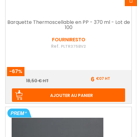
Barquette Thermoscellable en PP - 370 ml - Lot de
100
FOURNIRESTO
Ref.
PLTR375BV2
-67%
Prix
6
€07
HT
Prix
18,50 € HT
de
base
AJOUTER AU PANIER