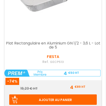
Plat Rectangulaire en Aluminium GN 1/2 - 3,6 L - Lot
de 5
FIESTA
Ref.
GECP513
4
€50
HT
-74%
Prix
4
€89
HT
Prix
19,23 € HT
de
base
AJOUTER AU PANIER