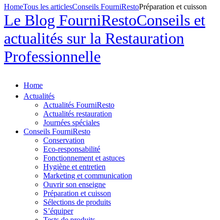
Home
Tous les articles
Conseils FourniResto
Préparation et cuisson
Le Blog FourniResto
Conseils et
actualités sur la Restauration
Professionnelle
Home
Actualités
Actualités FourniResto
Actualités restauration
Journées spéciales
Conseils FourniResto
Conservation
Eco-responsabilité
Fonctionnement et astuces
Hygiène et entretien
Marketing et communication
Ouvrir son enseigne
Préparation et cuisson
Sélections de produits
S’équiper
Tests de produits