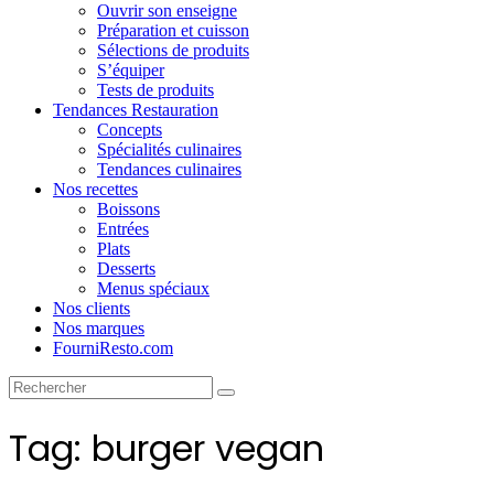
Ouvrir son enseigne
Préparation et cuisson
Sélections de produits
S’équiper
Tests de produits
Tendances Restauration
Concepts
Spécialités culinaires
Tendances culinaires
Nos recettes
Boissons
Entrées
Plats
Desserts
Menus spéciaux
Nos clients
Nos marques
FourniResto.com
Tag: burger vegan