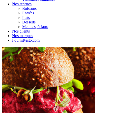
Nos recettes
Boissons
Entrées
Plats
Desserts
Menus spéciaux
Nos clients
Nos marques
FourniResto.com