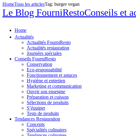
Home
Tous les articles
Tag: burger vegan
Le Blog FourniResto
Conseils et a
Home
Actualités
Actualités FourniResto
Actualités restauration
Journées spéciales
Conseils FourniResto
Conservation
Eco-responsabilité
Fonctionnement et astuces
Hygiène et entretien
Marketing et communication
Ouvrir son enseigne
Préparation et cuisson
Sélections de produits
S’équiper
Tests de produits
Tendances Restauration
Concepts
Spécialités culinaires
Tendances culinaires