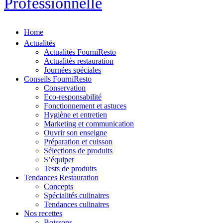
Professionnelle
Home
Actualités
Actualités FourniResto
Actualités restauration
Journées spéciales
Conseils FourniResto
Conservation
Eco-responsabilité
Fonctionnement et astuces
Hygiène et entretien
Marketing et communication
Ouvrir son enseigne
Préparation et cuisson
Sélections de produits
S’équiper
Tests de produits
Tendances Restauration
Concepts
Spécialités culinaires
Tendances culinaires
Nos recettes
Boissons