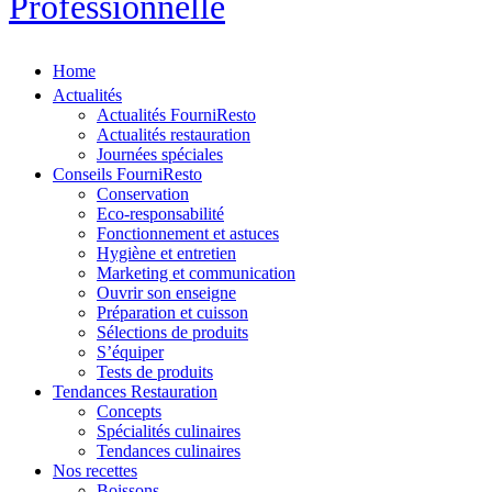
Professionnelle
Home
Actualités
Actualités FourniResto
Actualités restauration
Journées spéciales
Conseils FourniResto
Conservation
Eco-responsabilité
Fonctionnement et astuces
Hygiène et entretien
Marketing et communication
Ouvrir son enseigne
Préparation et cuisson
Sélections de produits
S’équiper
Tests de produits
Tendances Restauration
Concepts
Spécialités culinaires
Tendances culinaires
Nos recettes
Boissons