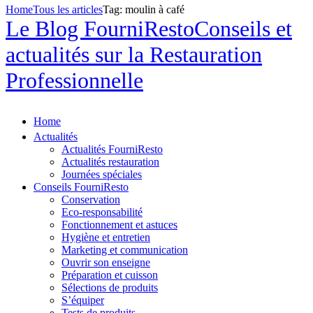
Home
Tous les articles
Tag: moulin à café
Le Blog FourniResto
Conseils et
actualités sur la Restauration
Professionnelle
Home
Actualités
Actualités FourniResto
Actualités restauration
Journées spéciales
Conseils FourniResto
Conservation
Eco-responsabilité
Fonctionnement et astuces
Hygiène et entretien
Marketing et communication
Ouvrir son enseigne
Préparation et cuisson
Sélections de produits
S’équiper
Tests de produits