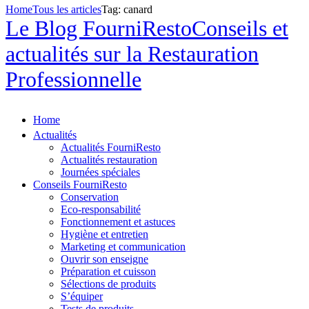
Home
Tous les articles
Tag: canard
Le Blog FourniResto
Conseils et
actualités sur la Restauration
Professionnelle
Home
Actualités
Actualités FourniResto
Actualités restauration
Journées spéciales
Conseils FourniResto
Conservation
Eco-responsabilité
Fonctionnement et astuces
Hygiène et entretien
Marketing et communication
Ouvrir son enseigne
Préparation et cuisson
Sélections de produits
S’équiper
Tests de produits